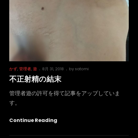
Cat
Posted
かず
,
管理者
,
遊
8月 31, 2018
by
satomi
Links
on
不正射精の結末
管理者遊の許可を得て記事をアップしていま
す。
不
Continue Reading
正
射