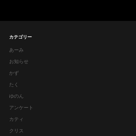
精
の
結
末
カテゴリー
あーみ
お知らせ
かず
たく
ゆのん
アンケート
カティ
クリス