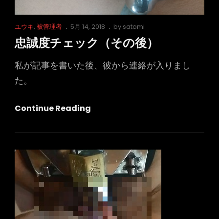
Cat
Posted
ユウキ
,
被管理者
5月 14, 2018
by
satomi
Links
on
忠誠度チェック（その後）
私が記事を書いた後、彼から連絡が入りまし
た。
忠
Continue Reading
誠
度
チ
ェ
ッ
ク
（そ
の