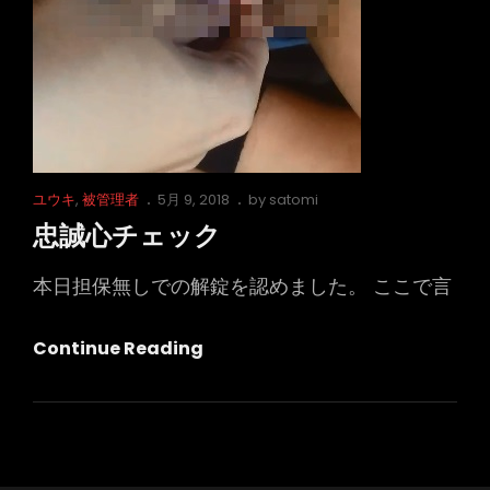
後）
Cat
Posted
ユウキ
,
被管理者
5月 9, 2018
by
satomi
Links
on
忠誠心チェック
本日担保無しでの解錠を認めました。 ここで言
忠
Continue Reading
誠
心
チ
ェ