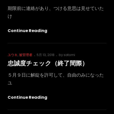
期限前に連絡があり、つける意思は見せていた
け
忠
Continue Reading
誠
度
チ
Cat
Posted
ユウキ
,
被管理者
5月 13, 2018
by
satomi
ェ
Links
on
忠誠度チェック（終了間際）
ッ
ク
５月９日に解錠を許可して、自由のみになった
（結
ユ
果）
忠
Continue Reading
誠
度