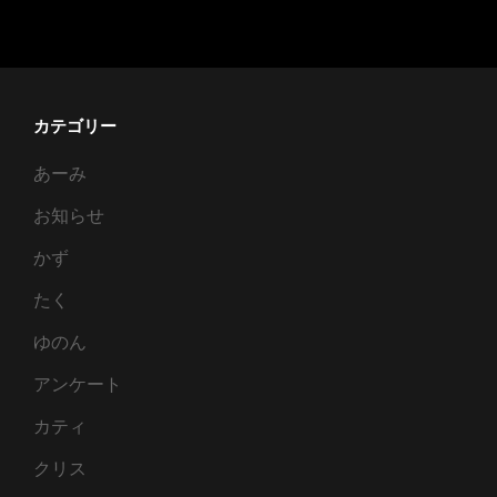
チ
ェ
ッ
ク
カテゴリー
（終
あーみ
了
間
お知らせ
際）
かず
たく
ゆのん
アンケート
カティ
クリス