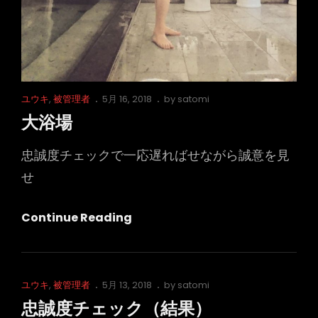
Cat
Posted
ユウキ
,
被管理者
5月 16, 2018
by
satomi
Links
on
大浴場
忠誠度チェックで一応遅ればせながら誠意を見
せ
大
Continue Reading
浴
場
Cat
Posted
ユウキ
,
被管理者
5月 13, 2018
by
satomi
Links
on
忠誠度チェック（結果）