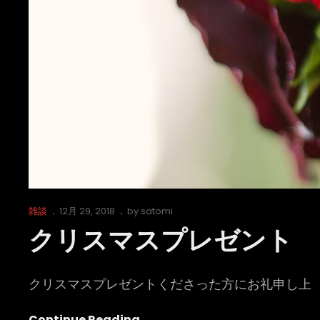
Cat
Posted
雑談
12月 29, 2018
by
satomi
Links
on
クリスマスプレゼント
クリスマスプレゼントくださった方にお礼申し上
ク
Continue Reading