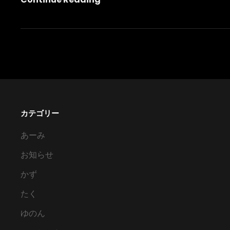
リ
ス
マ
ス
プ
レ
ゼ
カテゴリー
ン
ト
あーみ
お知らせ
かず
たく
ゆのん