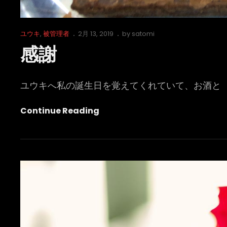
Cat
Posted
ユウキ
,
被管理者
2月 13, 2019
by
satomi
Links
on
感謝
ユウキへ私の誕生日を覚えてくれていて、お酒と
感
Continue Reading
謝