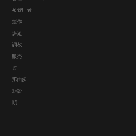
被管理者
製作
課題
調教
販売
遊
那由多
雑談
順