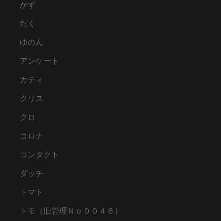
かず
たく
ゆのん
アンケート
カティ
クリス
クロ
コロナ
コンタクト
ダッチ
トマト
トモ（旧管理Ｎｏ００４６）