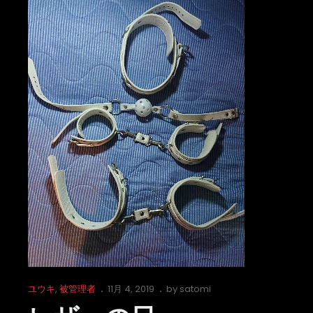
Cat
Posted
ユウキ
,
被管理者
11月 4, 2019
by
satomi
Links
on