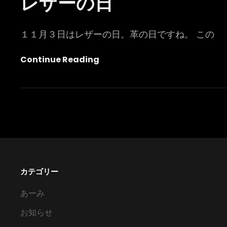
レザーの日
１１月３日はレザーの日。革の日ですね。 この
レ
Continue Reading
ザ
ー
の
日
カテゴリー
あーみ
お知らせ