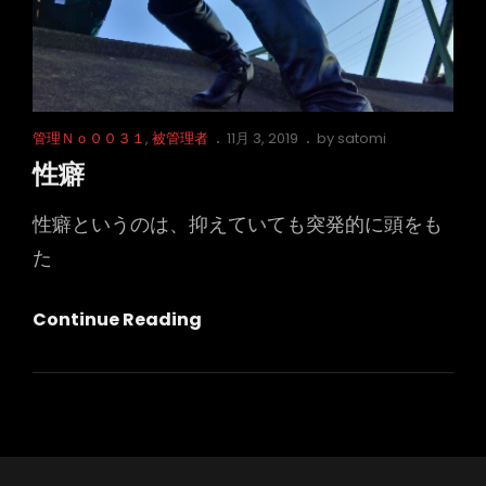
Cat
Posted
管理Ｎｏ００３１
,
被管理者
11月 3, 2019
by
satomi
Links
on
性癖
性癖というのは、抑えていても突発的に頭をも
た
性
Continue Reading
癖