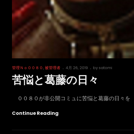
Cat
Posted
管理Ｎｏ００８０
,
被管理者
4月 26, 2019
by
satomi
Links
on
苦悩と葛藤の日々
００８０が非公開コミュに苦悩と葛藤の日々を
苦
Continue Reading
悩
と