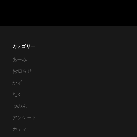
葛
藤
の
日々
カテゴリー
あーみ
お知らせ
かず
たく
ゆのん
アンケート
カティ