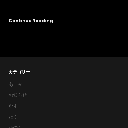
ｉ
神
Continue Reading
対
応
カテゴリー
あーみ
お知らせ
かず
たく
ゆのん