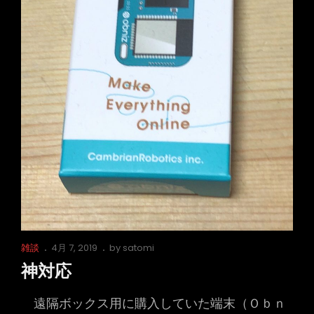
Cat
Posted
雑談
4月 7, 2019
by
satomi
Links
on
神対応
遠隔ボックス用に購入していた端末（Ｏｂｎ