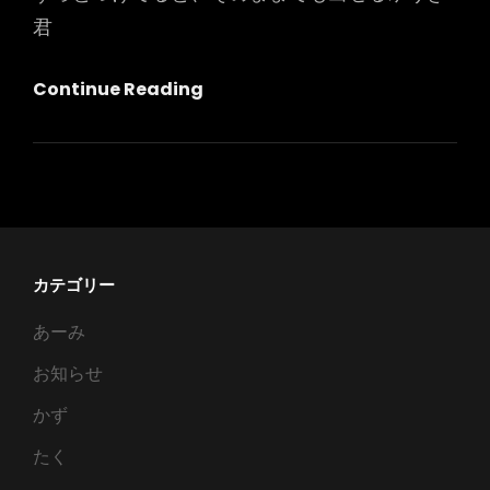
君
オ
Continue Reading
ナ
ニ
ー
が
し
た
カテゴリー
い
あーみ
ら
し
お知らせ
い
かず
たく