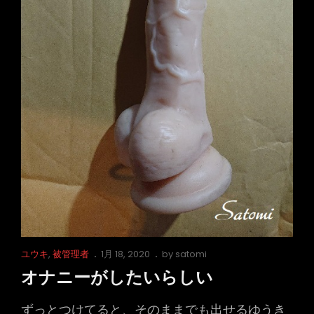
Cat
Posted
ユウキ
,
被管理者
1月 18, 2020
by
satomi
Links
on
オナニーがしたいらしい
ずっとつけてると、そのままでも出せるゆうき