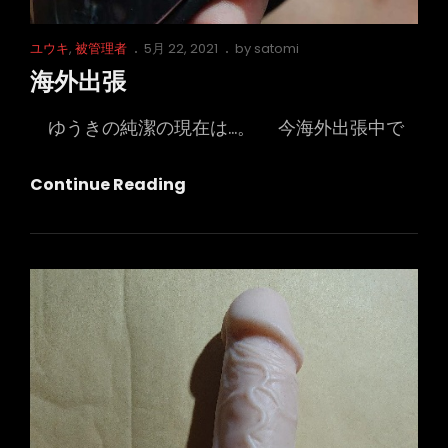
Cat
Posted
ユウキ
,
被管理者
5月 22, 2021
by
satomi
Links
on
海外出張
ゆうきの純潔の現在は…。 今海外出張中で
海
Continue Reading
外
出
張