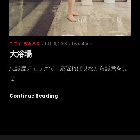
Cat
Posted
ユウキ
,
被管理者
5月 16, 2018
by
satomi
Links
on
大浴場
忠誠度チェックで一応遅ればせながら誠意を見
せ
大
Continue Reading
浴
場