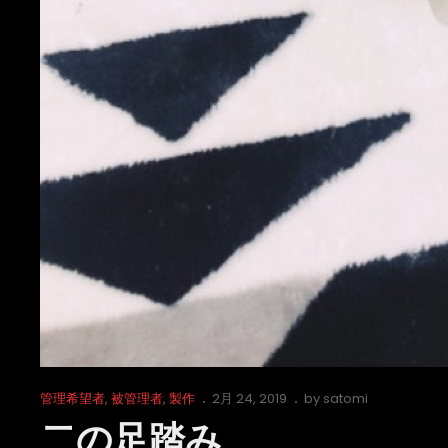
Cat
Posted
管理希望者
,
被管理者
,
製作
2月 24, 2019
by
satomi
Links
on
二の足踏み