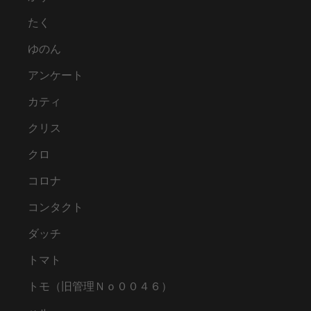
たく
ゆのん
アンケート
カティ
クリス
クロ
コロナ
コンタクト
ダッチ
トマト
トモ（旧管理Ｎｏ００４６）