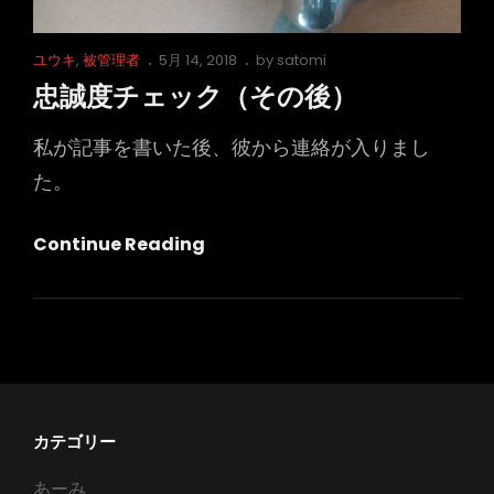
Cat
Posted
ユウキ
,
被管理者
5月 14, 2018
by
satomi
Links
on
忠誠度チェック（その後）
私が記事を書いた後、彼から連絡が入りまし
た。
忠
Continue Reading
誠
度
チ
ェ
ッ
ク
カテゴリー
（そ
あーみ
の