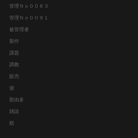
管理Ｎｏ００８３
管理Ｎｏ００９１
被管理者
製作
課題
調教
販売
遊
那由多
雑談
順