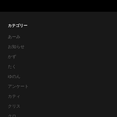
シ
ー
ス
チ
カテゴリー
ー
あーみ
ル
(FancySteel)
お知らせ
かず
たく
ゆのん
アンケート
カティ
クリス
クロ