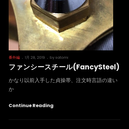
Cat
Posted
番外編
1月 28, 2019
by
satomi
Links
on
ファンシースチール(FancySteel)
かなり以前入手した貞操帯、注文時言語の違い
か
フ
Continue Reading
ァ
ン