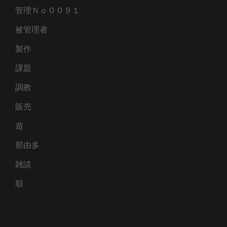
管理Ｎｏ００９１
被管理者
製作
課題
調教
販売
遊
那由多
雑談
順