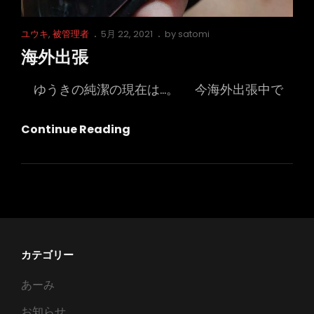
Cat
Posted
ユウキ
,
被管理者
5月 22, 2021
by
satomi
Links
on
海外出張
ゆうきの純潔の現在は…。 今海外出張中で
海
Continue Reading
外
出
張
カテゴリー
あーみ
お知らせ