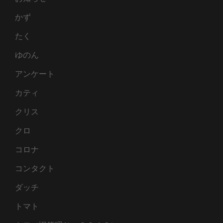
かず
たく
ゆのん
アンケート
カティ
クリス
クロ
コロナ
コンタクト
ダッチ
トマト