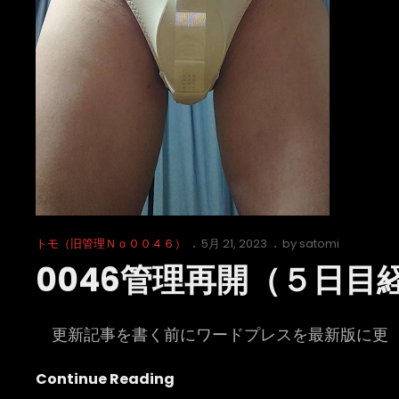
呼
び
「ト
モ」
と
昇
格
し
て
管
Cat
Posted
トモ（旧管理Ｎｏ００４６）
5月 21, 2023
by
satomi
Links
on
0046管理再開（５日目
理
更新記事を書く前にワードプレスを最新版に更
0046
Continue Reading