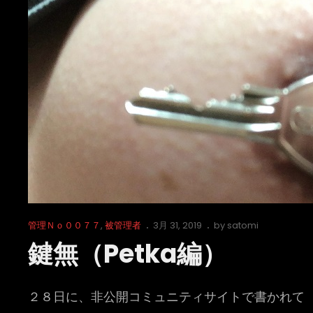
Cat
Posted
管理Ｎｏ００７７
,
被管理者
3月 31, 2019
by
satomi
Links
on
鍵無（Petka編）
２８日に、非公開コミュニティサイトで書かれて