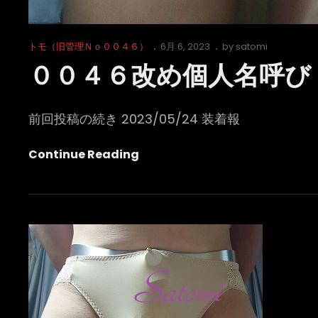
Cat
Posted
トモ（旧管理Ｎｏ００４６）
6月 6, 2023
by
satomi
Links
on
００４６改め個人名呼び
前回投稿の続き 2023/05/24 装着報
０
Continue Reading
０
４
６
改
め
個
人
名