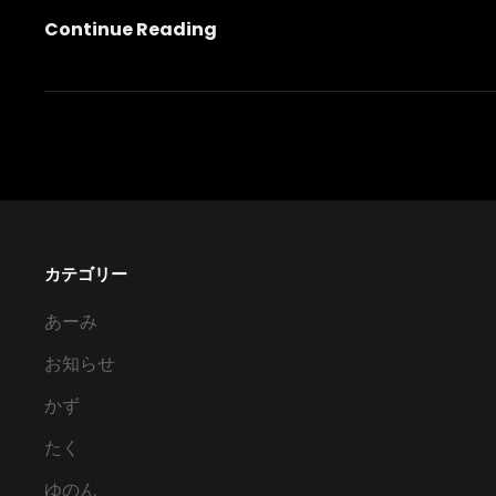
鍵
Continue Reading
無
（Petka
編）
カテゴリー
あーみ
お知らせ
かず
たく
ゆのん