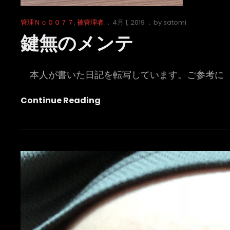
Cat
Posted
管理Ｎｏ００７７
,
被管理者
4月 1, 2019
by
satomi
Links
on
鍵無のメンテ
本人が書いた日記を転写しています。ご参考に
鍵
Continue Reading
無
の
メ
ン
テ