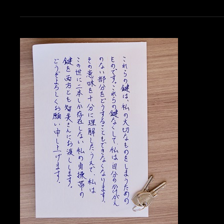
管
理
再
開
（５
日
目
経
過）