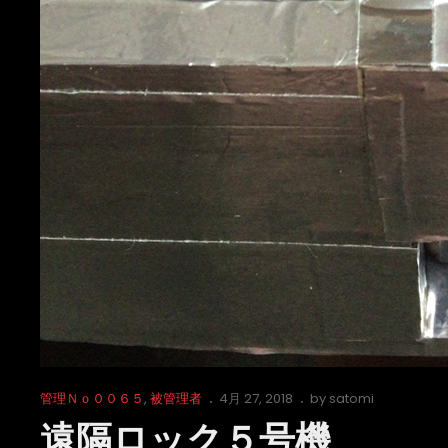
Cat
Posted
管理Ｎｏ００６５
,
被管理者
4月 27, 2018
by
satomi
Links
on
遠隔ロック５号機