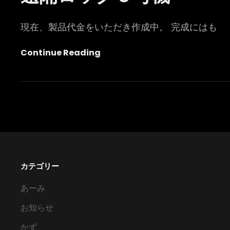
現在、製品代金をいただき作成中。 完成にはも
遠
Continue Reading
隔
ロ
ッ
ク
５
号
機
カテゴリー
あーみ
お知らせ
かず