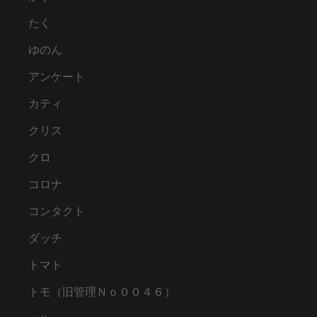
たく
ゆのん
アンケート
カティ
クリス
クロ
コロナ
コンタクト
ダッチ
トマト
トモ（旧管理Ｎｏ００４６）