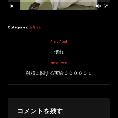
Categories:
お知らせ
投
Prev Post
Previous
稿
Post
慣れ
ナ
Next Post
Next
ビ
Post
射精に関する実験０００００１
ゲ
ー
シ
ョ
ン
コメントを残す