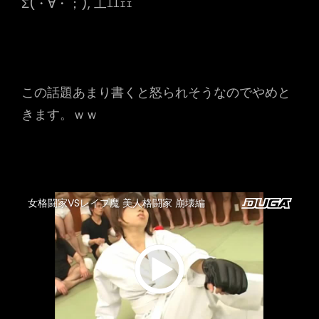
Σ(・∀・；), 工ｴｴｪｪ
この話題あまり書くと怒られそうなのでやめと
きます。ｗｗ