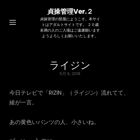
貞操管理Ver.２
貞操管理の部屋にようこそ。本サイ
トはアダルトサイトです。 ２０歳
未満の人のご入場はご遠慮願います
ようよろしくお願いいたします。
ライジン
Posted
5月 6, 2018
on
今日テレビで「RIZIN」（
ライジン
）流れてて、
綾が一言。
あの黄色いパンツの人、小さいね。