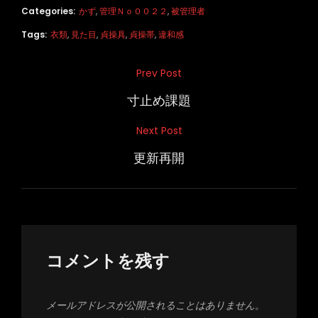
Categories:
かず
,
管理Ｎｏ００２２
,
被管理者
Tags:
衣類
,
見た目
,
貞操具
,
貞操帯
,
違和感
投
Prev Post
Previous
稿
Post
寸止め課題
ナ
Next Post
Next
ビ
Post
更新再開
ゲ
ー
シ
ョ
ン
コメントを残す
メールアドレスが公開されることはありません。