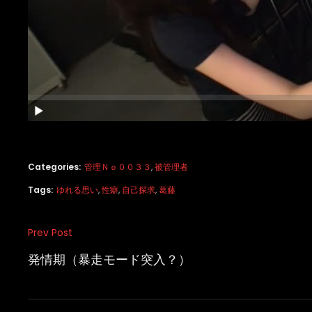
Categories:
管理Ｎｏ００３３
,
被管理者
Tags:
ゆれる思い
,
性癖
,
自己探求
,
葛藤
投
Prev Post
Previous
稿
Post
発情期（暴走モード突入？）
ナ
ビ