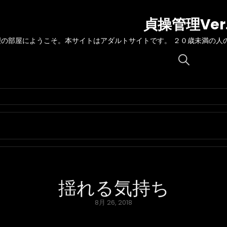
貞操管理Ver
理の部屋にようこそ。本サイトはアダルトサイトです。 ２０歳未満の人
Search
for:
揺れる気持ち
Posted
8月 26, 2018
on