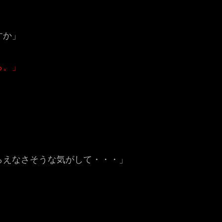
すか」
ら。」
らえなさそうな気がして・・・」