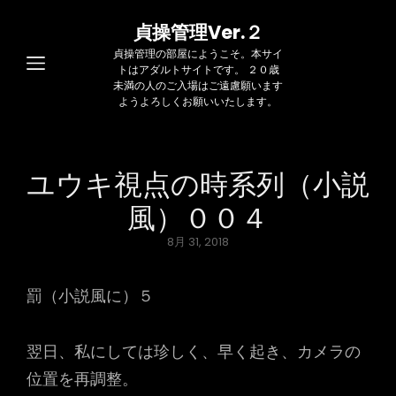
貞操管理Ver.２
貞操管理の部屋にようこそ。本サイ
トはアダルトサイトです。 ２０歳
未満の人のご入場はご遠慮願います
ようよろしくお願いいたします。
ユウキ視点の時系列（小説
風）００４
Posted
8月 31, 2018
on
罰（小説風に）５
翌日、私にしては珍しく、早く起き、カメラの
位置を再調整。