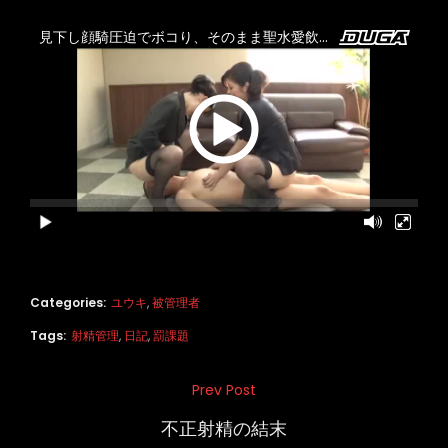
Categories:
ユウキ
,
被管理者
Tags:
射精管理
,
日記
,
罰課題
投
Prev Post
Previous
稿
Post
不正射精の結末