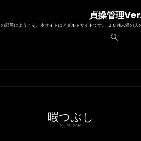
貞操管理Ver
理の部屋にようこそ。本サイトはアダルトサイトです。 ２０歳未満の人
Search
for:
暇つぶし
Posted
2月 15, 2019
on