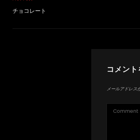
投
Previous
稿
Post
チョコレート
ナ
ビ
ゲ
ー
シ
コメント
ョ
ン
メールアドレス