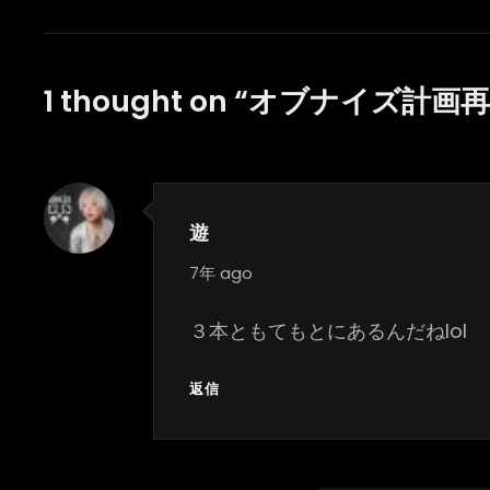
ナ
ビ
ゲ
1 thought on “
オブナイズ計画再
ー
シ
ョ
ン
遊
says:
7年 ago
３本ともてもとにあるんだねlol
返信