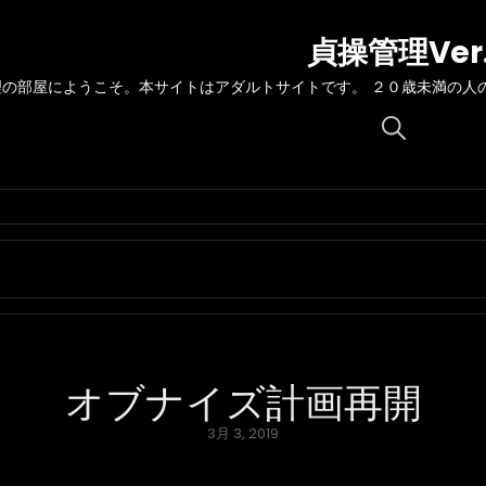
貞操管理Ver
理の部屋にようこそ。本サイトはアダルトサイトです。 ２０歳未満の人
Search
for:
オブナイズ計画再開
Posted
3月 3, 2019
on