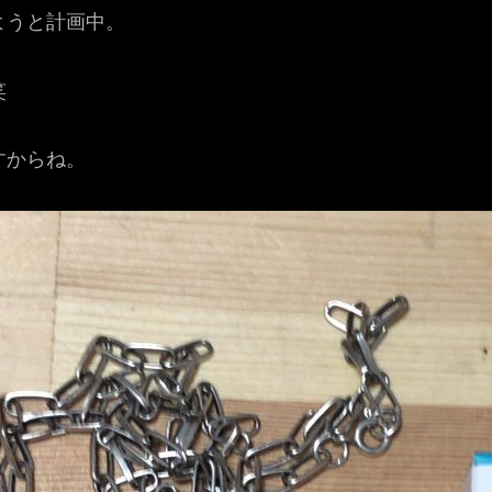
ようと計画中。
笑
すからね。