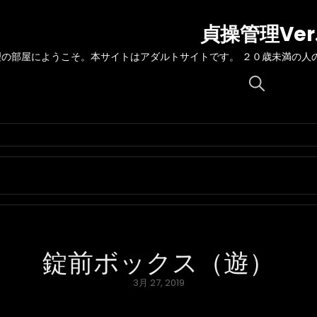
貞操管理Ver
理の部屋にようこそ。本サイトはアダルトサイトです。 ２０歳未満の人
Search
for:
錠前ボックス（遊）
Posted
3月 27, 2019
on