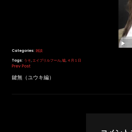
Categories:
雑談
Tags:
うそ
,
エイプリルフール
,
嘘
,
４月１日
投
Prev Post
Previous
稿
Post
鍵無（ユウキ編）
ナ
ビ
ゲ
ー
シ