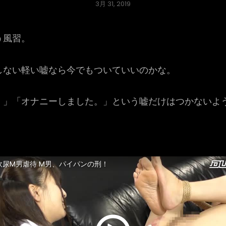
Posted
3月 31, 2019
on
う風習。
ない軽い嘘なら今でもついていいのかな。
」「オナニーしました。」という嘘だけはつかないよ