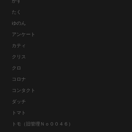
かず
たく
ゆのん
アンケート
カティ
クリス
クロ
コロナ
コンタクト
ダッチ
トマト
トモ（旧管理Ｎｏ００４６）