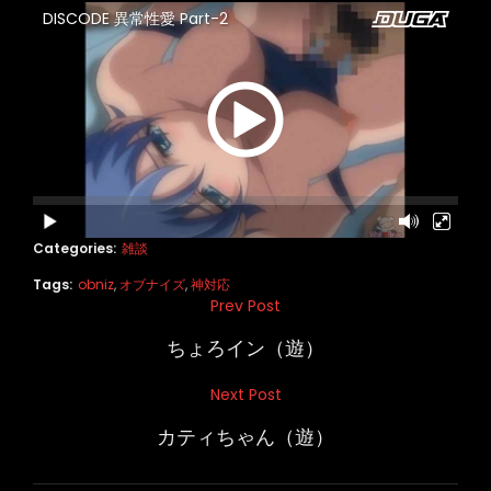
Categories:
雑談
Tags:
obniz
,
オブナイズ
,
神対応
投
Prev Post
Previous
稿
Post
ちょろイン（遊）
ナ
Next Post
Next
ビ
Post
カティちゃん（遊）
ゲ
ー