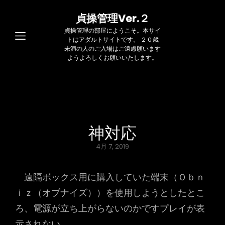
貞操管理Ver.２
貞操管理の部屋にようこそ。本サイ
トはアダルトサイトです。 ２０歳
未満の人のご入場はご遠慮願います
ようよろしくお願いいたします。
神対応
Posted
4月 7, 2019
on
遠隔ボックス用に購入していた端末（Ｏｂｎ
ｉｚ（オブナイズ））を使用しようとしたとこ
ろ、電源が立ち上がらないのかですプレイが表
示されない。