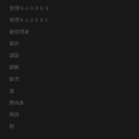
管理Ｎｏ００８３
管理Ｎｏ００９１
被管理者
製作
課題
調教
販売
遊
那由多
雑談
順