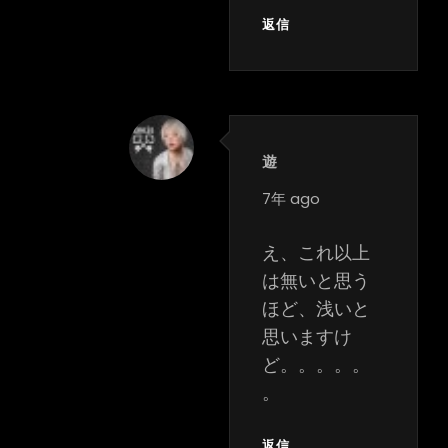
返信
遊
says:
7年 ago
え、これ以上
は無いと思う
ほど、浅いと
思いますけ
ど。。。。。
。
返信