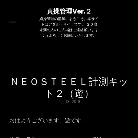
貞操管理Ver.２
貞操管理の部屋にようこそ。本サイ
トはアダルトサイトです。 ２０歳
未満の人のご入場はご遠慮願います
ようよろしくお願いいたします。
ＮＥＯＳＴＥＥＬ計測キッ
ト２（遊）
Posted
4月 13, 2019
on
おはようございます。遊です。