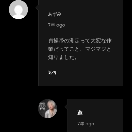
あずみ
says:
7年 ago
貞操帯の測定って大変な作
業だってこと、マジマジと
知りました。
返信
遊
says:
7年 ago