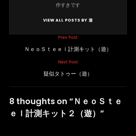
作すきです
VIEW ALL POSTS BY 遊
投
Prev Post
Previous
稿
Post
ＮｅｏＳｔｅｅｌ計測キット（遊）
ナ
Next Post
Next
ビ
Post
疑似タトゥー（遊）
ゲ
ー
シ
8 thoughts on “
ＮｅｏＳｔｅ
ョ
ｅｌ計測キット２（遊）
”
ン