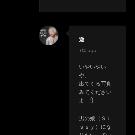
遊
says:
7年 ago
いやいやい
や、
出てくる写真
みてください
よ。:)
男の娘（Ｓｉ
ｓｓｙ）にな