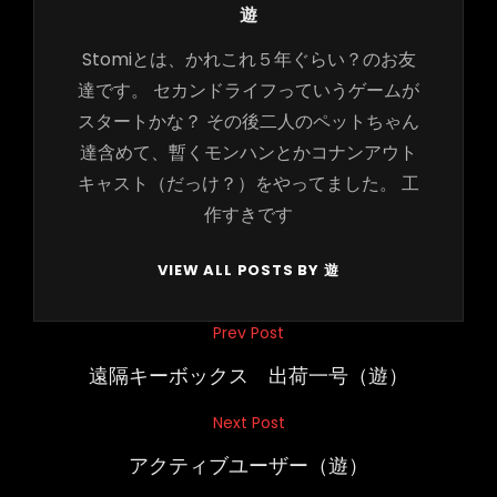
Author:
遊
Stomiとは、かれこれ５年ぐらい？のお友
達です。 セカンドライフっていうゲームが
スタートかな？ その後二人のペットちゃん
達含めて、暫くモンハンとかコナンアウト
キャスト（だっけ？）をやってました。 工
作すきです
VIEW ALL POSTS BY 遊
投
Prev Post
Previous
稿
Post
遠隔キーボックス 出荷一号（遊）
ナ
Next Post
Next
ビ
Post
アクティブユーザー（遊）
ゲ