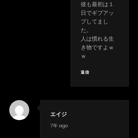
彼も最初は１
日でギブアッ
プしてまし
た。
人は慣れる生
き物ですよｗ
ｗ
返信
エイジ
says:
7年 ago