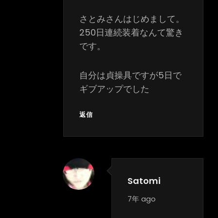
さとみさんはじめまして。
250日連続装着なんて驚き
です。
自分は貞操具ですが5日で
ギブアップでした
返信
Satomi
says:
7年 ago