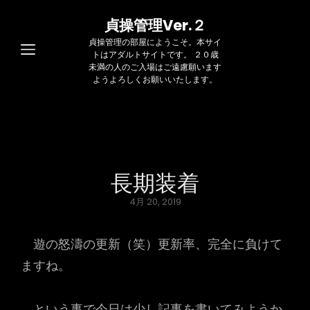
貞操管理Ver.２
貞操管理の部屋にようこそ。本サイ
トはアダルトサイトです。 ２０歳
未満の人のご入場はご遠慮願います
ようよろしくお願いいたします。
長期装着
Posted
4月 20, 2019
on
遊の怒濤の更新（笑）更新率、完全に負けて
ますね。
という事で今日は少し記事を書いてみようか