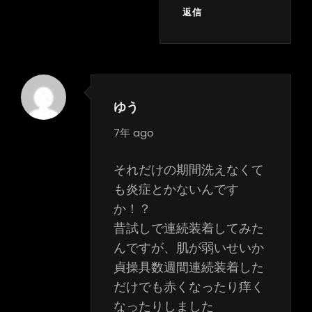
返信
ゆう
says:
7年 ago
それだけの期間洗えなくて
も炎症とかないんです
か！？
昔試しで連続装着してみた
んですが、肌が弱いせいか
貞操具数週間連続装着した
だけでも赤くなったり痒く
なったりしました