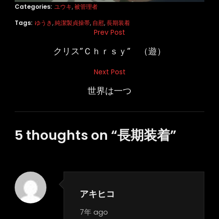
Categories:
ユウキ
,
被管理者
Tags:
ゆうき
,
純潔製貞操帯
,
自慰
,
長期装着
投
Prev Post
Previous
稿
Post
クリス”Ｃｈｒｓｙ” （遊）
ナ
Next Post
Next
ビ
Post
世界は一つ
ゲ
ー
シ
5 thoughts on “
長期装着
”
ョ
ン
アキヒコ
says:
7年 ago