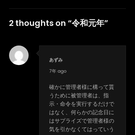
ー
シ
2 thoughts on “
令和元年
”
ョ
ン
あずみ
says:
7年 ago
確かに管理者様に構って貰
うために被管理者は、指
示・命令を実行するだけで
はなく、何らかの記念日に
はサプライズで管理者様の
気を引かなくてはっていう