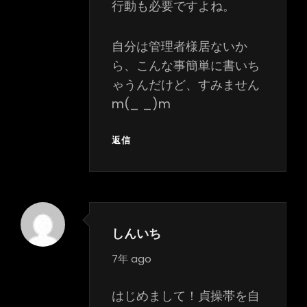
行動も必要ですよね。
自分は管理者様居ないか
ら、こんな事簡単に書いち
ゃうんだけど、すみません
m(_ _)m
返信
しんいち
says:
7年 ago
はじめまして！貞操帯を自