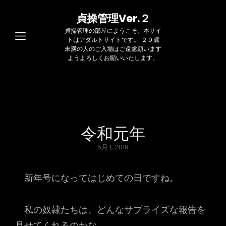
貞操管理Ver.２
貞操管理の部屋にようこそ。本サイ
トはアダルトサイトです。 ２０歳
未満の人のご入場はご遠慮願います
ようよろしくお願いいたします。
令和元年
Posted
5月 1, 2019
on
新年号になってはじめての日ですね。
私の奴隷たちは、どんなサプライズな報告を
見せてくれるのかな。