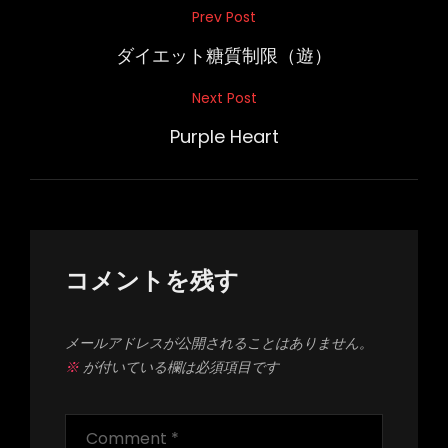
投
Prev Post
Previous
稿
Post
ダイエット糖質制限（遊）
ナ
Next Post
Next
ビ
Post
Purple Heart
ゲ
ー
シ
ョ
ン
コメントを残す
メールアドレスが公開されることはありません。
※
が付いている欄は必須項目です