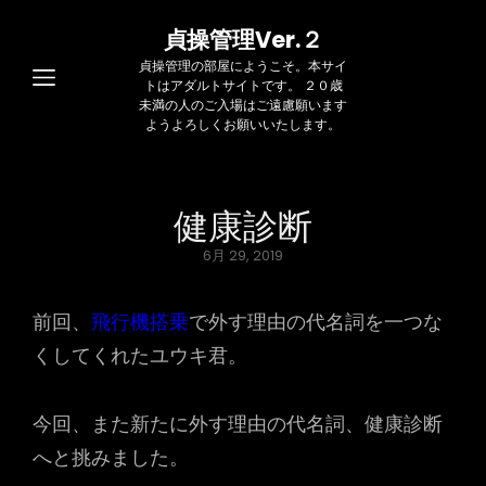
貞操管理Ver.２
貞操管理の部屋にようこそ。本サイ
トはアダルトサイトです。 ２０歳
未満の人のご入場はご遠慮願います
ようよろしくお願いいたします。
健康診断
Posted
6月 29, 2019
on
前回、
飛行機搭乗
で外す理由の代名詞を一つな
くしてくれたユウキ君。
今回、また新たに外す理由の代名詞、健康診断
へと挑みました。