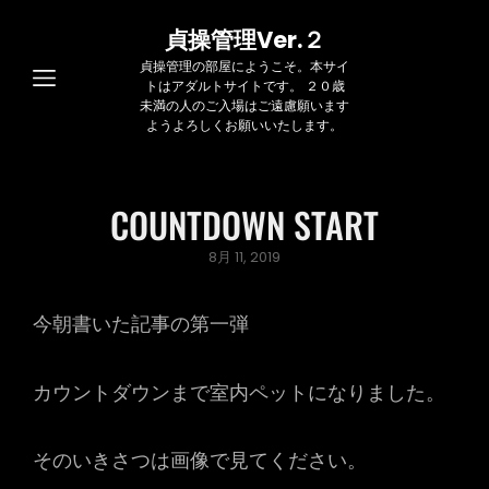
貞操管理Ver.２
貞操管理の部屋にようこそ。本サイ
トはアダルトサイトです。 ２０歳
未満の人のご入場はご遠慮願います
ようよろしくお願いいたします。
COUNTDOWN START
Posted
8月 11, 2019
on
今朝書いた記事の第一弾
カウントダウンまで室内ペットになりました。
そのいきさつは画像で見てください。