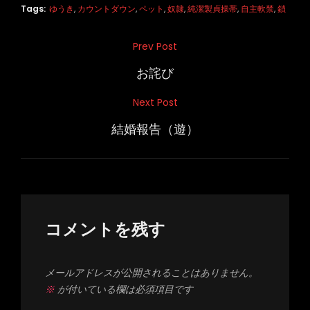
Tags:
ゆうき
,
カウントダウン
,
ペット
,
奴隷
,
純潔製貞操帯
,
自主軟禁
,
鎖
投
Prev Post
Previous
稿
Post
お詫び
ナ
Next Post
Next
ビ
Post
結婚報告（遊）
ゲ
ー
シ
ョ
ン
コメントを残す
メールアドレスが公開されることはありません。
※
が付いている欄は必須項目です