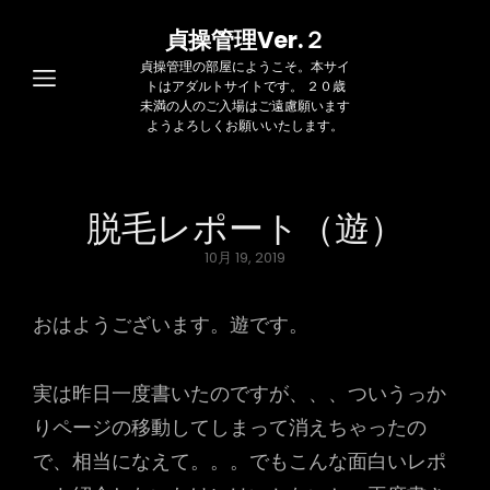
貞操管理Ver.２
貞操管理の部屋にようこそ。本サイ
トはアダルトサイトです。 ２０歳
未満の人のご入場はご遠慮願います
ようよろしくお願いいたします。
脱毛レポート（遊）
Posted
10月 19, 2019
on
おはようございます。遊です。
実は昨日一度書いたのですが、、、ついうっか
りページの移動してしまって消えちゃったの
で、相当になえて。。。でもこんな面白いレポ