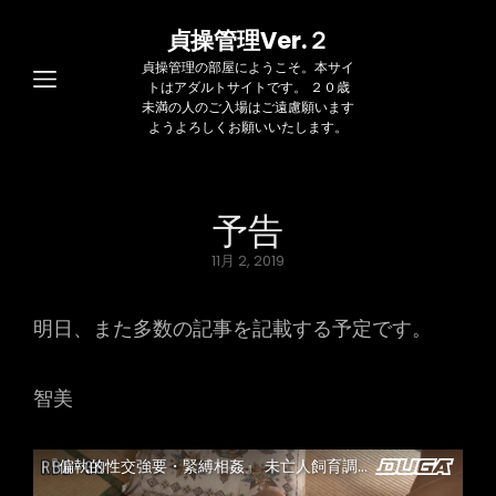
貞操管理Ver.２
貞操管理の部屋にようこそ。本サイ
トはアダルトサイトです。 ２０歳
未満の人のご入場はご遠慮願います
ようよろしくお願いいたします。
予告
Posted
11月 2, 2019
on
明日、また多数の記事を記載する予定です。
智美