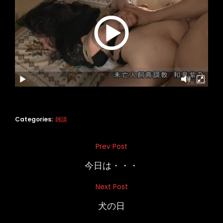
Categories:
雑談
投
Prev Post
Previous
稿
Post
今日は・・・
ナ
Next Post
Next
ビ
Post
犬の日
ゲ