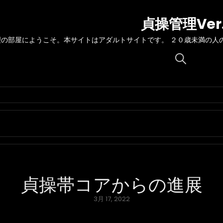
貞操管理Ver
理の部屋にようこそ。本サイトはアダルトサイトです。 ２０歳未満の人
Search
for:
貞操帯コアからの進展
Posted
3月 17, 2022
on