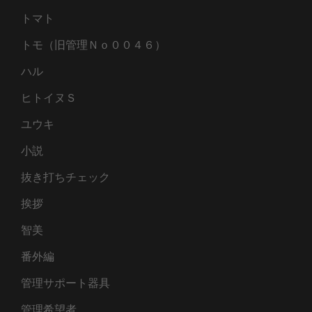
トマト
トモ（旧管理Ｎｏ００４６）
ハル
ヒトイヌＳ
ユウキ
小説
抜き打ちチェック
挨拶
智美
番外編
管理サポート器具
管理希望者