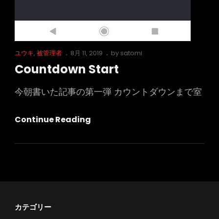
Cat
Posted
ユウキ
,
被管理者
8月 11, 2019
by
satomi
Links
on
Countdown Start
今朝書いた記事の第一弾 カウントダウンまで室
Countdown
Continue Reading
Start
カテゴリー